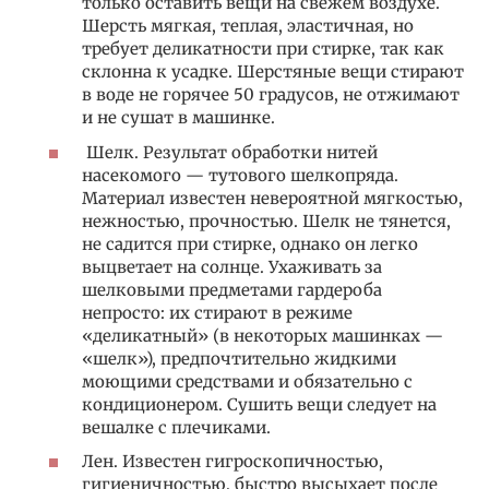
только оставить вещи на свежем воздухе.
Шерсть мягкая, теплая, эластичная, но
требует деликатности при стирке, так как
склонна к усадке. Шерстяные вещи стирают
в воде не горячее 50 градусов, не отжимают
и не сушат в машинке.
Шелк. Результат обработки нитей
насекомого — тутового шелкопряда.
Материал известен невероятной мягкостью,
нежностью, прочностью. Шелк не тянется,
не садится при стирке, однако он легко
выцветает на солнце. Ухаживать за
шелковыми предметами гардероба
непросто: их стирают в режиме
«деликатный» (в некоторых машинках —
«шелк»), предпочтительно жидкими
моющими средствами и обязательно с
кондиционером. Сушить вещи следует на
вешалке с плечиками.
Лен. Известен гигроскопичностью,
гигиеничностью, быстро высыхает после