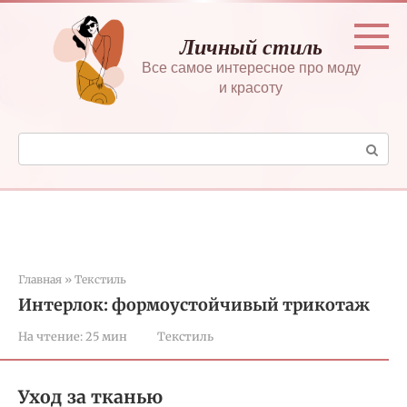
Перейти
к
Личный стиль
контенту
Все самое интересное про моду
и красоту
Поиск:
Главная
»
Текстиль
Интерлок: формоустойчивый трикотаж
На чтение:
25 мин
Текстиль
Уход за тканью