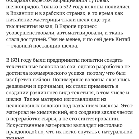
обладала секретом выращивания тутовых
шелкопрядов. Только в 522 году коконы появились
в Византии и в арабских странах, в то время как
китайские мастерицы ткали шелк еще три
тысячелетия назад. В Европе процесс
усовершенствовали, автоматизировали, и ткань
стала доступней. Тем не менее, и по сей день Китай
– главный поставщик шелка.
В 1931 году были предприняты попытки создать
текстильные волокна из сои, однако разработка не
достигла коммерческого успеха, потому что был
изобретен нейлон. Полимерные волокна оказались
дешевыми и прочными, их стали применять в
создании различного вида текстиля, в том числе и
шелка. Также материю изготавливали из
целлюлозных волокон под названием вискоза. Этот
материал не химический, его создание заключается
в переработке сырья, а не его синтезировании.
Искусственные материалы выглядят настолько
правдоподобно, что их легко спутать с натуральной
тканью.