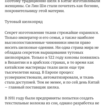
Поэтому традиционно шелк в Китае изготавливали
женщины. Си Лин Ши стали почитать как богиню,
покровительницу этой материи.
Тутовый шелкопряд
Секрет изготовления ткани строжайше охранялся.
Только император и его семья, а также наиболее
высокопоставленные чиновники имели право
носить шелковые одеяния. Ни одна страна мира не
обладала секретом выращивания тутовых
шелкопрядов. Только в 522 году коконы появились
в Византии и в арабских странах, в то время как
китайские мастерицы ткали шелк еще три
тысячелетия назад. В Европе процесс
усовершенствовали, автоматизировали, и ткань
стала доступней. Тем не менее, и по сей день Китай
– главный поставщик шелка.
В 1931 году были предприняты попытки создать
текстильные волокна из сои, однако разработка не