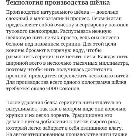
Технология производства шёлка
Производство натурального шёлка — довольно
сложный и многоэтапный процесс. Первый этап
представляет собой очистку и сортировку коконов
тутового шелкопряда. Распутывать нежную
шёлковую нить не так просто, ведь она склеена
белком под названием серицин. Для этой цели
коконы бросают в горячую воду, чтобы
размягчить серицин и очистить нити. Каждая нить
шириной всего в несколько тысячных миллиметра,
поэтому чтобы нить получилась достаточно
прочной, приходится переплетать несколько нитей.
Для производства всего одного килограмма шёлка
требуется около 5000 коконов.
После удаления белка серицина нити тщательно
высушивают, так как в мокром виде они довольно
хрупки и их легко порвать. Традиционно это
делают путем добавления к нитям сырого риса,
который легко забирает в себя излишнюю влагу.
На автоматизированном производстве нити также