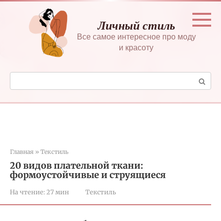
Перейти
к
Личный стиль
контенту
Все самое интересное про моду
и красоту
Поиск:
Главная
»
Текстиль
20 видов плательной ткани:
формоустойчивые и струящиеся
На чтение:
27 мин
Текстиль