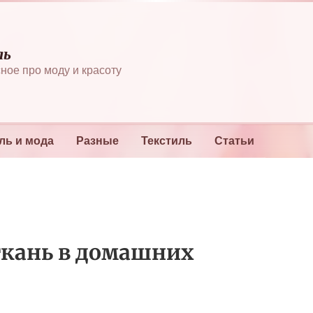
ль
ное про моду и красоту
ль и мода
Разные
Текстиль
Статьи
ткань в домашних