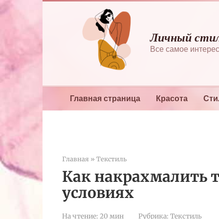
Перейти
к
контенту
Личный сти
Все самое интерес
Главная страница
Красота
Сти
Главная
»
Текстиль
Как накрахмалить 
условиях
На чтение:
20 мин
Рубрика:
Текстиль