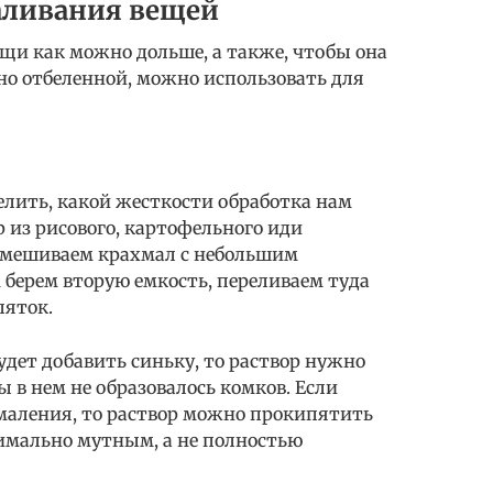
аливания вещей
щи как можно дольше, а также, чтобы она
о отбеленной, можно использовать для
елить, какой жесткости обработка нам
р из рисового, картофельного иди
 смешиваем крахмал с небольшим
 берем вторую емкость, переливаем туда
пяток.
удет добавить синьку, то раствор нужно
 в нем не образовалось комков. Если
маления, то раствор можно прокипятить
симально мутным, а не полностью