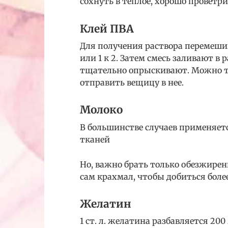
сохнуть в теплое, хорошо проветри
Клей ПВА
Для получения раствора перемешив
или 1 к 2. Затем смесь заливают в
тщательно опрыскивают. Можно та
отправить вещицу в нее.
Молоко
В большинстве случаев применяет
тканей
Но, важно брать только обезжирен
сам крахмал, чтобы добиться боле
Желатин
1 ст. л. желатина разбавляется 200