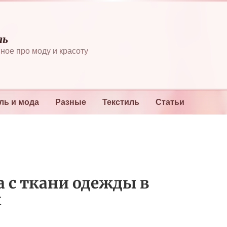
ль
ное про моду и красоту
ль и мода
Разные
Текстиль
Статьи
а с ткани одежды в
х