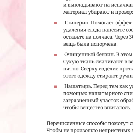
и выкладывают на испачкан
материал убирают и провер
Глицерин. Помогает эффект
удаления следа нанесите со
оставьте на полчаса. Через 
вещь была испорчена.
Очищенный бензин. В этом 
Сухую ткань смачивают в в
пятно. Сверху изделие про
этого одежду стирают руч
Нашатырь. Перед тем как у
помощью нашатырного спирт
загрязненный участок обраб
чтобы вещество впиталось.
Перечисленные способы помогут с
Чтобы не произошло неприятных м