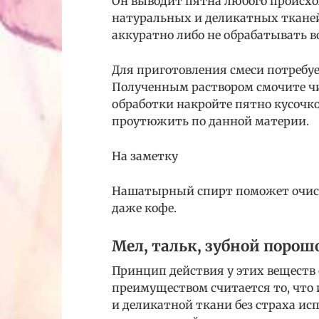
Он выводит пятна любого происхо
натуральных и деликатных ткане
аккуратно либо не обрабатывать во
Для приготовления смеси потребуе
Полученным раствором смочите чи
обработки накройте пятно кусочк
проутюжить по данной материи.
На заметку
Нашатырный спирт поможет очисти
даже кофе.
Мел, тальк, зубной порош
Принцип действия у этих веществ
преимуществом считается то, что 
и деликатной ткани без страха ис