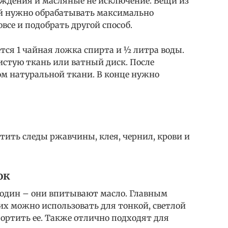
ждения и масляные не исключение. Вещи из
й нужно обрабатывать максимально
все и подобрать другой способ.
тся 1 чайная ложка спирта и ½ литра воды.
стую ткань или ватный диск. После
ом натуральной ткани. В конце нужно
ть следы ржавчины, клея, чернил, крови и
ок
 один – они впитывают масло. Главным
их можно использовать для тонкой, светлой
портить ее. Также отлично подходят для