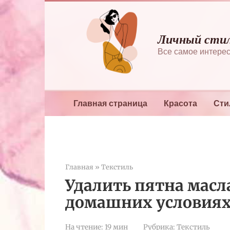
Перейти
к
контенту
Личный сти
Все самое интерес
Главная страница
Красота
Сти
Главная
»
Текстиль
Удалить пятна масл
домашних условия
На чтение:
19 мин
Рубрика:
Текстиль