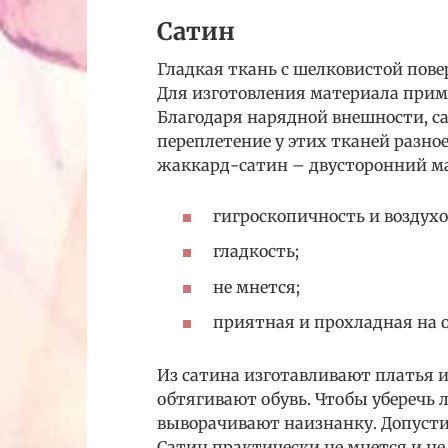
Сатин
Гладкая ткань с шелковистой пове
Для изготовления материала прим
Благодаря нарядной внешности, са
переплетение у этих тканей разно
жаккард-сатин – двусторонний м
гигроскопичность и воздух
гладкость;
не мнется;
приятная и прохладная на 
Из сатина изготавливают платья и
обтягивают обувь. Чтобы уберечь 
выворачивают наизнанку. Допусти
Сатин практически не мнется и не