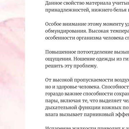
Данное свойство материала учиты
принадлежностей, нижнего белья 
Особое внимание этому моменту у
обмундирования. Высокая темпера
особенности организма человека 
Повышенное потоотделение вызы
ощущения. Ношение одежды из ги
решить эту проблему.
От высокой пропускаемости воздух
но и здоровье человека. Способно
гораздо важнее способности сохр
пары, включая те, что выделяет че
дыхательной функции кожных пок
влага вызывает парниковый эффек
Испарение жидкости приводит к зн