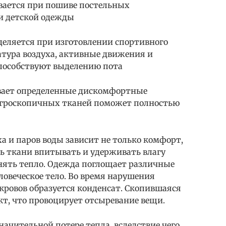
вается при пошиве постельных
и детской одежды
деляется при изготовлении спортивного
тура воздуха, активные движения и
способствуют выделению пота
вает определенные дискомфортные
гроскопичных тканей поможет полностью
а и паров воды зависит не только комфорт,
сть ткани впитывать и удерживать влагу
анять тепло. Одежда поглощает различные
ловеческое тело. Во время нарушения
ровов образуется конденсат. Скопившаяся
т, что провоцирует отсыревание вещи.
ачительной потере тепла, вследствие чего