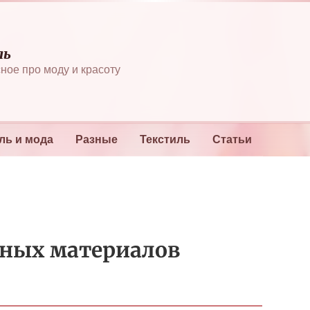
ль
ное про моду и красоту
ль и мода
Разные
Текстиль
Статьи
ьных материалов