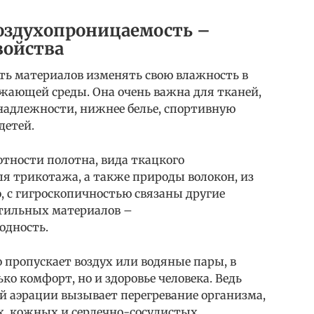
оздухопроницаемость –
войства
ть материалов изменять свою влажность в
ужающей среды. Она очень важна для тканей,
адлежности, нижнее белье, спортивную
детей.
отности полотна, вида ткацкого
ля трикотажа, а также природы волокон, из
о, с гигроскопичностью связаны другие
стильных материалов –
одность.
о пропускает воздух или водяные пары, в
ко комфорт, но и здоровье человека. Ведь
й аэрации вызывает перегревание организма,
х, кожных и сердечно-сосудистых