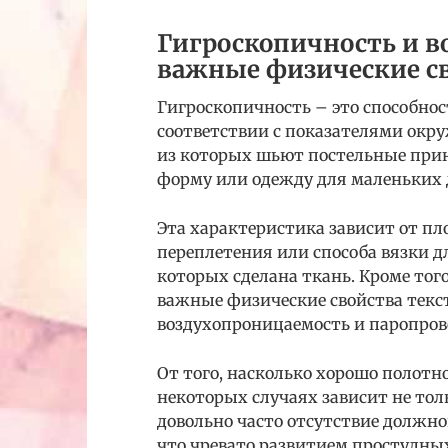
Гигроскопичность и в
важные физические с
Гигроскопичность – это способнос
соответствии с показателями окр
из которых шьют постельные прин
форму или одежду для маленьких 
Эта характеристика зависит от пл
переплетения или способа вязки д
которых сделана ткань. Кроме тог
важные физические свойства тек
воздухопроницаемость и паропров
От того, насколько хорошо полотн
некоторых случаях зависит не толь
довольно часто отсутствие должно
что чревато развитием простудны