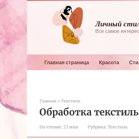
Перейти
к
контенту
Личный сти
Все самое интерес
Главная страница
Красота
Сти
Главная
»
Текстиль
Обработка текстил
На чтение:
23 мин
Рубрика:
Текстиль