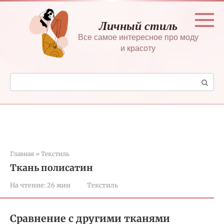
Перейти
к
Личный стиль
контенту
Все самое интересное про моду
и красоту
Поиск:
Главная
»
Текстиль
Ткань полисатин
На чтение:
26 мин
Текстиль
Сравнение с другими тканями