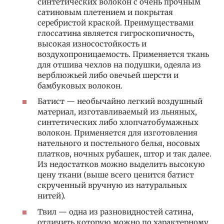
синтетических волокон с очень прочным
сатиновым плетением и покрытая
серебристой краской. Преимуществами
глоссатина является гигроскопичность,
высокая износостойкость и
воздухопроницаемость. Применяется ткань
для отшива чехлов на подушки, одеяла из
верблюжьей либо овечьей шерсти и
бамбуковых волокон.
Батист — необычайно легкий воздушный
материал, изготавливаемый из льняных,
синтетических либо хлопчатобумажных
волокон. Применяется для изготовления
нательного и постельного белья, носовых
платков, ночных рубашек, штор и так далее.
Из недостатков можно выделить высокую
цену ткани (выше всего ценится батист
скрученный вручную из натуральных
нитей).
Твил — одна из разновидностей сатина,
отличить которую можно по характерному