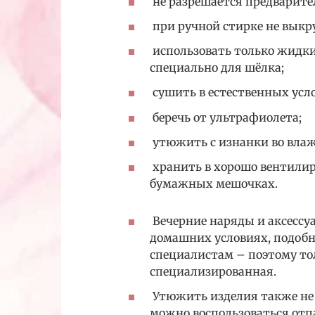
не разрешается предварите
при ручной стирке не выкру
использовать только жидки
специально для шёлка;
сушить в естественных усл
беречь от ультрафиолета;
утюжить с изнанки во вла
хранить в хорошо вентили
бумажных мешочках.
Вечерние наряды и аксессу
домашних условиях, подобн
специалистам – поэтому тол
специализированная.
Утюжить изделия также не
можно воспользоваться отп