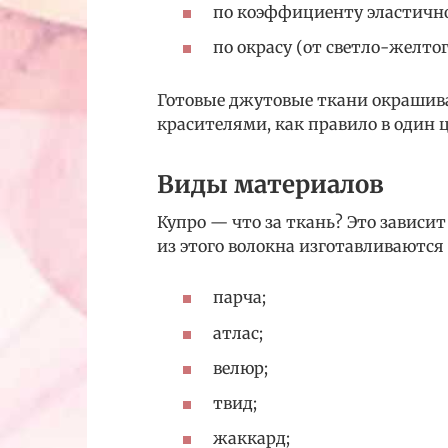
по коэффициенту эластичн
по окрасу (от светло-желтог
Готовые джутовые ткани окрашив
красителями, как правило в один ц
Виды материалов
Купро — что за ткань? Это зависит
из этого волокна изготавливаютс
парча;
атлас;
велюр;
твид;
жаккард;