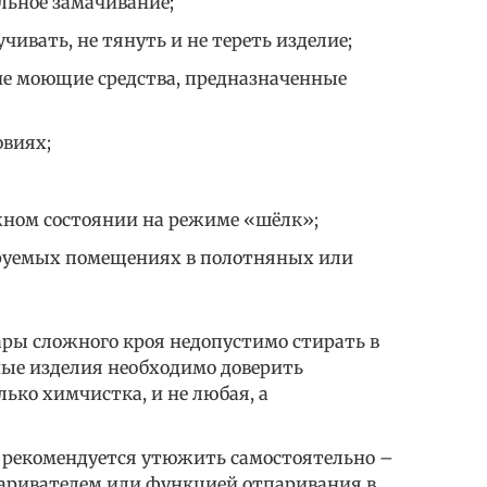
льное замачивание;
чивать, не тянуть и не тереть изделие;
е моющие средства, предназначенные
овиях;
жном состоянии на режиме «шёлк»;
руемых помещениях в полотняных или
ары сложного кроя недопустимо стирать в
ые изделия необходимо доверить
ько химчистка, и не любая, а
 рекомендуется утюжить самостоятельно –
аривателем или функцией отпаривания в