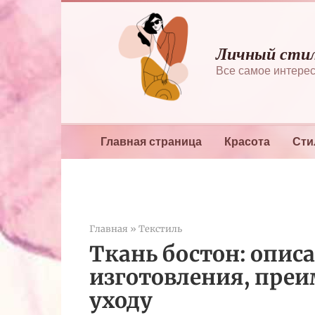
Перейти
к
контенту
Личный сти
Все самое интерес
Главная страница
Красота
Сти
Главная
»
Текстиль
Ткань бостон: описа
изготовления, преи
уходу