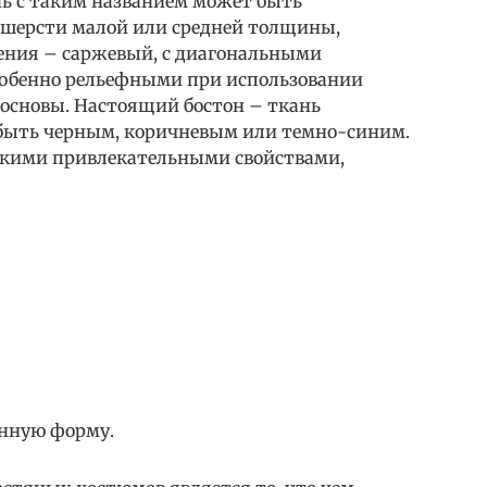
ь с таким названием может быть
 шерсти малой или средней толщины,
тения – саржевый, с диагональными
собенно рельефными при использовании
 основы. Настоящий бостон – ткань
 быть черным, коричневым или темно-синим.
акими привлекательными свойствами,
анную форму.