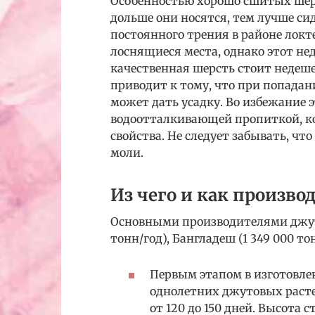
Особенностью хорошо сшитых шерс
дольше они носятся, тем лучше сид
постоянного трения в районе локт
лоснящиеся места, однако этот нед
качественная шерсть стоит недеше
приводит к тому, что при попадан
может дать усадку. Во избежание 
водоотталкивающей пропиткой, ко
свойства. Не следует забывать, чт
моли.
Из чего и как произво
Основными производителями джуто
тонн/год), Бангладеш (1 349 000 то
Первым этапом в изготовл
однолетних джутовых расте
от 120 до 150 дней. Высота с