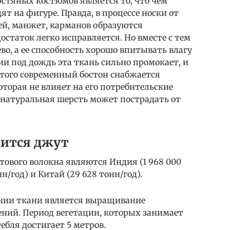
тяных костюмов является то, что чем
ят на фигуре. Правда, в процессе носки от
ей, манжет, карманов образуются
остаток легко исправляется. Но вместе с тем
во, а ее способность хорошо впитывать влагу
ии под дождь эта ткань сильно промокает, и
этого современный бостон снабжается
торая не влияет на его потребительские
о натуральная шерсть может пострадать от
дится джут
вого волокна являются Индия (1 968 000
нн/год) и Китай (29 628 тонн/год).
ении ткани является выращивание
ний. Период вегетации, которых занимает
тебля достигает 5 метров.