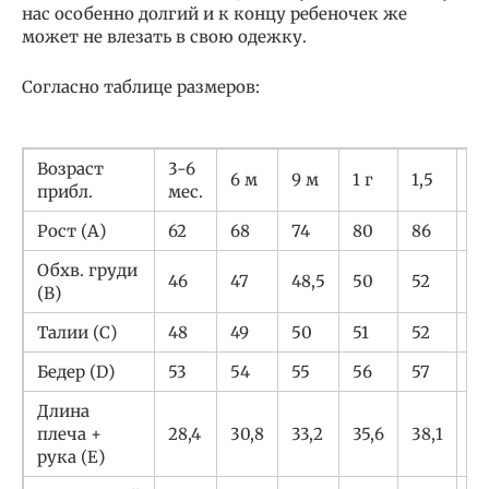
нас особенно долгий и к концу ребеночек же
может не влезать в свою одежку.
Согласно таблице размеров:
Возраст
3-6
6 м
9 м
1 г
1,5
2
прибл.
мес.
Рост (А)
62
68
74
80
86
9
Обхв. груди
46
47
48,5
50
52
5
(В)
Талии (С)
48
49
50
51
52
53
Бедер (D)
53
54
55
56
57
5
Длина
плеча +
28,4
30,8
33,2
35,6
38,1
40
рука (Е)