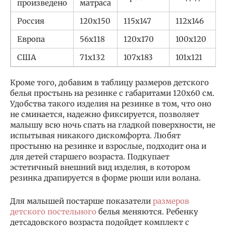
произведено
матраса
Россия
120х150
115х147
112х146
Европа
56х118
120х170
100х120
США
71х132
107х183
101х121
Кроме того, добавим в таблицу размеров детского
белья простынь на резинке с габаритами 120х60 см.
Удобства такого изделия на резинке в том, что оно
не сминается, надежно фиксируется, позволяет
малышу всю ночь спать на гладкой поверхности, не
испытывая никакого дискомфорта. Любят
простыню на резинке и взрослые, подходит она и
для детей старшего возраста. Подкупает
эстетичный внешний вид изделия, в котором
резинка драпируется в форме рюши или волана.
Для малышей постарше показатели
размеров
детского постельного
белья меняются. Ребенку
детсадовского возраста подойдет комплект с