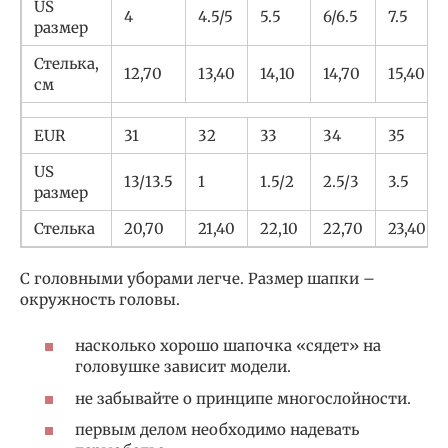
US
4
4.5/5
5.5
6/6.5
7.5
размер
Стелька,
12,70
13,40
14,10
14,70
15,40
см
EUR
31
32
33
34
35
US
13/13.5
1
1.5/2
2.5/3
3.5
размер
Стелька
20,70
21,40
22,10
22,70
23,40
С головными уборами легче. Размер шапки –
окружность головы.
насколько хорошо шапочка «сядет» на
головушке зависит модели.
не забывайте о принципе многослойности.
первым делом необходимо надевать