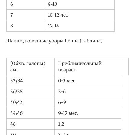
6
8-10
7
10-12 лет
8
12-14
Шапки, головные уборы Reima (таблица)
(Обхв. головы)
Приблизительный
см.
возраст
32/34
0-3 мес.
36/38
3-6
40/42
6-9
44/46
9-12 мес.
48
1-2
50
3-4 г.