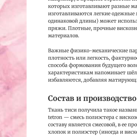
которых изготавливают разные м
изготавливаются легкие одежные м
одинаковой длины) может использ
пряжи. Плотные, прочные вискозн
материалов.
Важные физико-механические пара
плотность или легкость, фактурно
способа формования будущего воло
характеристикам напоминает шёлк,
избавляются, добавляя матирующ
Состав и производство
Ткань тиси получила такое назван
tetron — смесь полиэстера с вискоз
составу является смесовой, в ее п
хлопок и полиэстер (иногда и виско