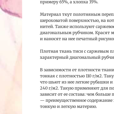
примеру 65%, а хлопка 35%.
Материал ткут полотняным перепл
шероховатой поверхностью, на ко
нитей. Также используют саржевое
диагональным рубчиком. Красят м
и наносят на нее печатный рисуно
Плотная ткань тиси с саржевым пл
характерный диагональный рубч
В зависимости от плотности ткани
тонкая с плотностью 110 г/м2. Та
что шьют из нее легкие рубашки и
240 г/м2. Такую применяют для п
зависит от ее состава: чем больше
— преимущественное содержание х
тонкую и легкую материю.