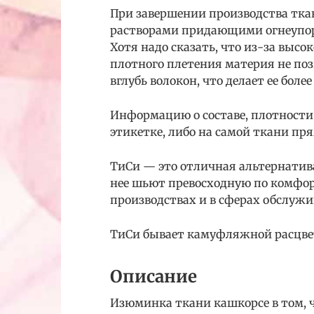
При завершении производства тк
растворами придающими огнеупорн
Хотя надо сказать, что из-за выс
плотного плетения материя не по
вглубь волокон, что делает ее боле
Информацию о составе, плотности
этикетке, либо на самой ткани пр
ТиСи — это отличная альтернатив
нее шьют превосходную по комфор
производствах и в сферах обслужи
ТиСи бывает камуфляжной расцве
Описание
Изюминка ткани кашкорсе в том, чт