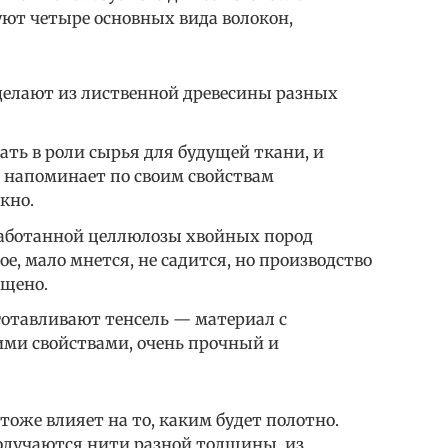
уют четыре основных вида волокон,
 делают из лиственной древесины разных
ть в роли сырья для будущей ткани, и
ь напоминает по своим свойствам
кно.
работанной целлюлозы хвойных пород
е, мало мнется, не садится, но производство
ащено.
готавливают тенсель — материал с
ми свойствами, очень прочный и
тоже влияет на то, каким будет полотно.
получаются нити разной толщины, из