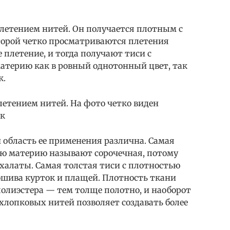
етением нитей. Он получается плотным с
торой четко просматриваются плетения
 плетение, и тогда получают тиси с
атерию как в ровный однотонный цвет, так
к.
етением нитей. На фото четко виден
ик
 область ее применения различна. Самая
кую материю называют сорочечная, потому
 халаты. Самая толстая тиси с плотностью
ошива курток и плащей. Плотность ткани
 полиэстера — тем толще полотно, и наоборот
лопковых нитей позволяет создавать более