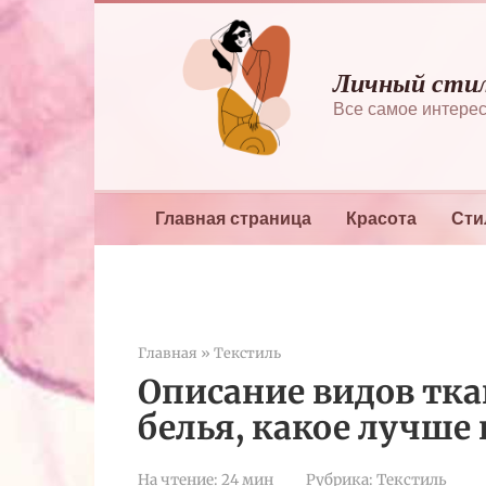
Перейти
к
контенту
Личный сти
Все самое интерес
Главная страница
Красота
Сти
Главная
»
Текстиль
Описание видов тка
белья, какое лучше
На чтение:
24 мин
Рубрика:
Текстиль