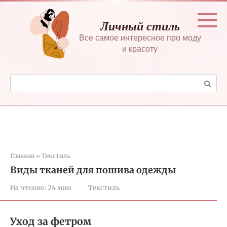
Перейти
к
Личный стиль
контенту
Все самое интересное про моду
и красоту
Поиск:
Главная
»
Текстиль
Виды тканей для пошива одежды
На чтение:
24 мин
Текстиль
Уход за фетром