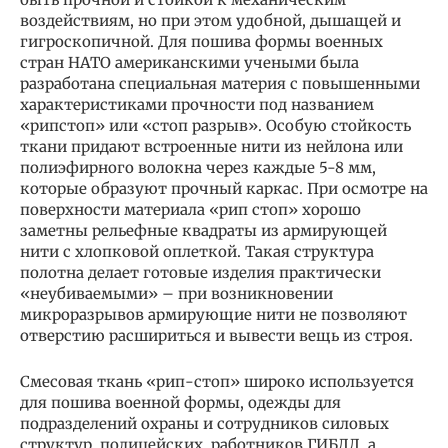
воздействиям, но при этом удобной, дышащей и
гигроскопичной. Для пошива формы военных
стран НАТО американскими учеными была
разработана специальная материя с повышенными
характеристиками прочности под названием
«рипстоп» или «стоп разрыв». Особую стойкость
ткани придают встроенные нити из нейлона или
полиэфирного волокна через каждые 5-8 мм,
которые образуют прочный каркас. При осмотре на
поверхности материала «рип стоп» хорошо
заметны рельефные квадраты из армирующей
нити с хлопковой оплеткой. Такая структура
полотна делает готовые изделия практически
«неубиваемыми» – при возникновении
микроразрывов армирующие нити не позволяют
отверстию расшириться и вывести вещь из строя.
Смесовая ткань «рип-стоп» широко используется
для пошива военной формы, одежды для
подразделений охраны и сотрудников силовых
структур, полицейских, работников ГИБДД, а