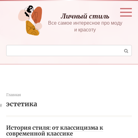
Перейти
к
Личный стиль
контенту
Все самое интересное про моду
и красоту
Поиск:
Главная
эстетика
История стиля: от классицизма к
современной классике