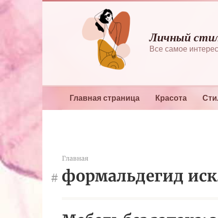
Перейти
к
контенту
Личный сти
Все самое интерес
Главная страница
Красота
Сти
Главная
формальдегид ис