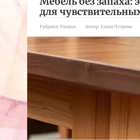
Мебель без запаха:
для чувствительны
Рубрика:
Разные
Автор:
Елена Петрова