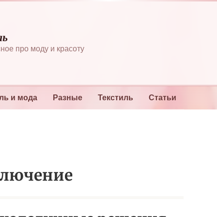
ль
ное про моду и красоту
ль и мода
Разные
Текстиль
Статьи
ключение