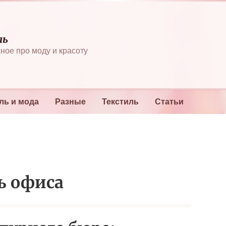
ль
ное про моду и красоту
ль и мода
Разные
Текстиль
Статьи
ь офиса