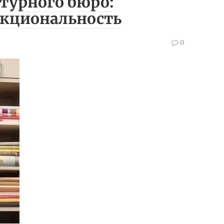
турного бюро:
нкциональность
0