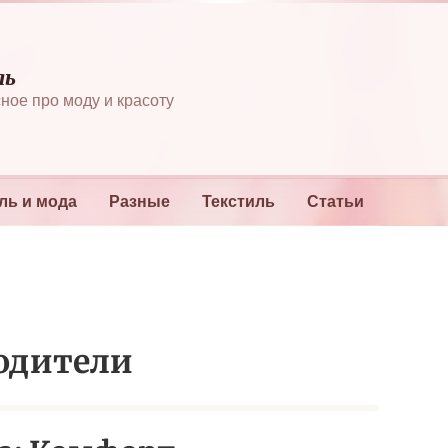
ль
ное про моду и красоту
ль и мода
Разные
Текстиль
Статьи
одители