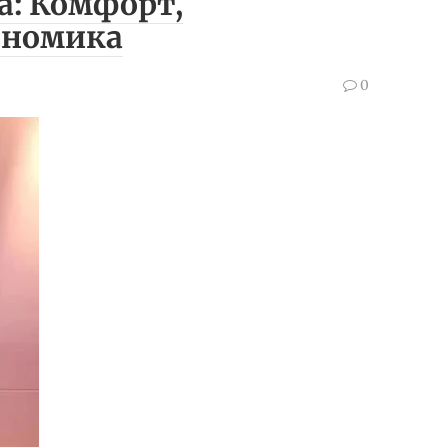
а: Комфорт,
ономика
0