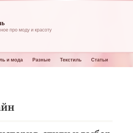
ль
ное про моду и красоту
ль и мода
Разные
Текстиль
Статьи
айн