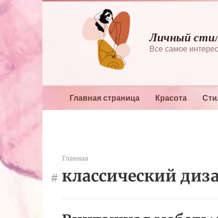
Перейти
к
контенту
Личный сти
Все самое интерес
Главная страница
Красота
Сти
Главная
классический диз