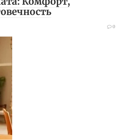
ата: Комфорт,
говечность
0