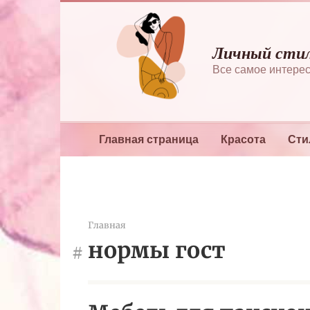
Перейти
к
контенту
Личный сти
Все самое интерес
Главная страница
Красота
Сти
Главная
нормы гост