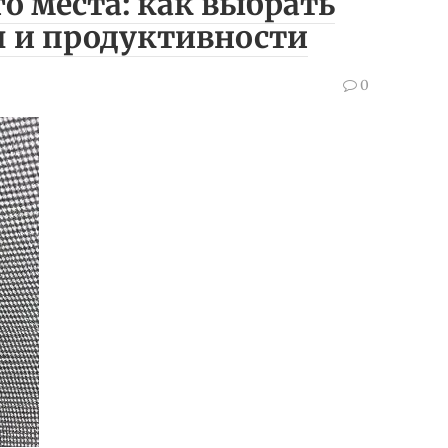
о места: как выбрать
я и продуктивности
0