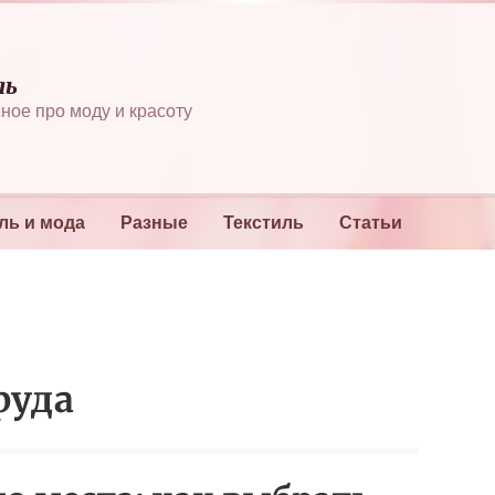
ль
ное про моду и красоту
ль и мода
Разные
Текстиль
Статьи
руда