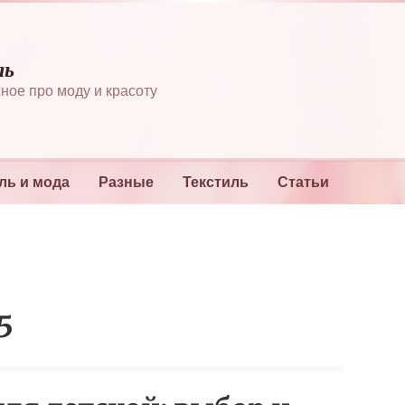
ль
ное про моду и красоту
ль и мода
Разные
Текстиль
Статьи
5