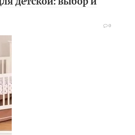
ля детской: выбор и
0