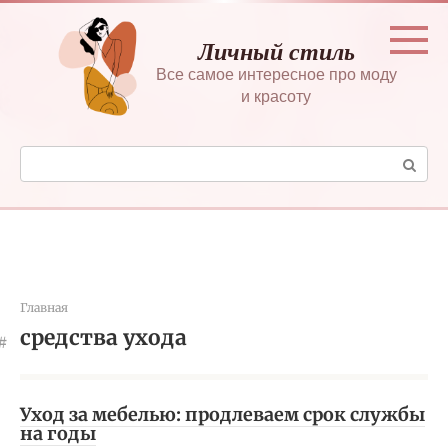
Перейти
к
Личный стиль
контенту
Все самое интересное про моду
и красоту
Поиск:
Главная
средства ухода
Уход за мебелью: продлеваем срок службы
на годы