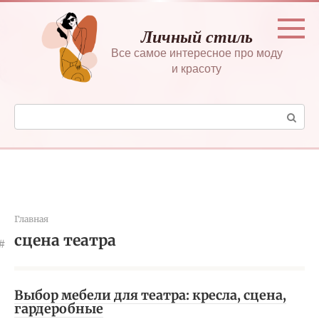
Перейти
к
Личный стиль
контенту
Все самое интересное про моду
и красоту
Поиск:
Главная
сцена театра
Выбор мебели для театра: кресла, сцена,
гардеробные