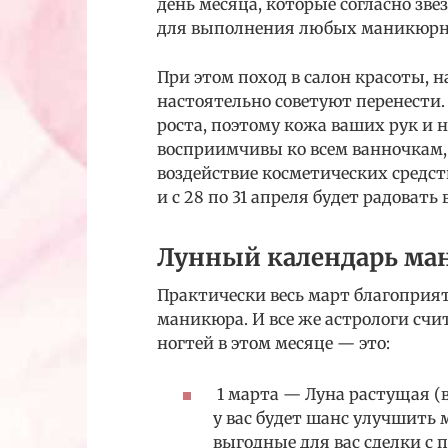
день месяца, которые согласно зв
для выполнения любых маникюрн
При этом поход в салон красоты, н
настоятельно советуют перенести. 
роста, поэтому кожа ваших рук и 
восприимчивы ко всем ванночкам
воздействие косметических средств
и с 28 по 31 апреля будет радовать 
Лунный календарь ма
Практически весь март благоприят
маникюра. И все же астрологи счи
ногтей в этом месяце — это:
1 марта — Луна растущая (в
у вас будет шанс улучшить
выгодные для вас сделки с 