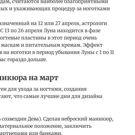
ёздам, считаются наиболее благоприятными
ых и ухаживающих процедур за ноготками
азначенный на 12 или 27 апреля, астрологи
С 13 по 26 апреля Луна находится в фазе
ногтевые пластины в этот период очень
, маскам и питательным кремам. Эффект
 на ноготки в период убывания Луны с 1 по 11
вас гораздо дольше.
никюра на март
ен для ухода за ногтями, создания
тают, что самые лучшие дни для дизайна
 созвездии Дева). Сделав неброский маникюр,
 материальное положение, заключить
партнерами или банками.