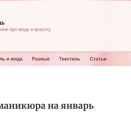
ль
ное про моду и красоту
ль и мода
Разные
Текстиль
Статьи
маникюра на январь