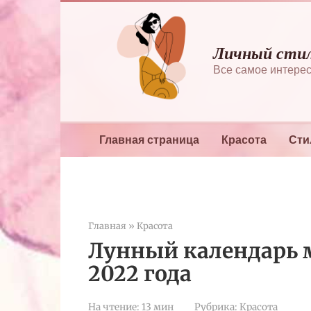
Перейти
к
контенту
Личный сти
Все самое интерес
Главная страница
Красота
Сти
Главная
»
Красота
Лунный календарь 
2022 года
На чтение:
13 мин
Рубрика:
Красота