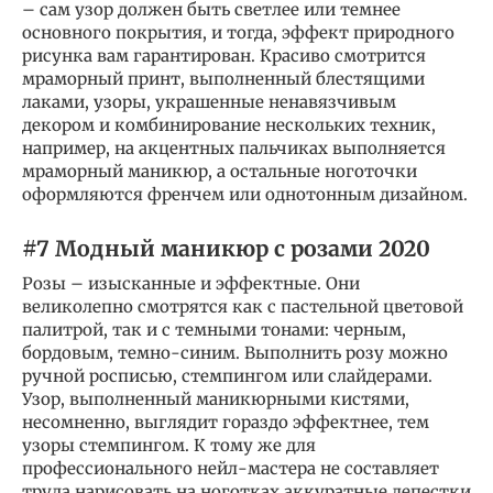
– сам узор должен быть светлее или темнее
основного покрытия, и тогда, эффект природного
рисунка вам гарантирован. Красиво смотрится
мраморный принт, выполненный блестящими
лаками, узоры, украшенные ненавязчивым
декором и комбинирование нескольких техник,
например, на акцентных пальчиках выполняется
мраморный маникюр, а остальные ноготочки
оформляются френчем или однотонным дизайном.
#7 Модный маникюр с розами 2020
Розы – изысканные и эффектные. Они
великолепно смотрятся как с пастельной цветовой
палитрой, так и с темными тонами: черным,
бордовым, темно-синим. Выполнить розу можно
ручной росписью, стемпингом или слайдерами.
Узор, выполненный маникюрными кистями,
несомненно, выглядит гораздо эффектнее, тем
узоры стемпингом. К тому же для
профессионального нейл-мастера не составляет
труда нарисовать на ноготках аккуратные лепестки