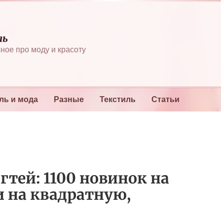
ль
ное про моду и красоту
ль и мода
Разные
Текстиль
Статьи
тей: 1100 новинок на
и на квадратную,