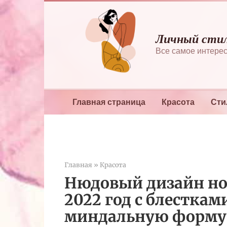
Перейти
к
контенту
Личный сти
Все самое интерес
Главная страница
Красота
Сти
Главная
»
Красота
Нюдовый дизайн ног
2022 год с блесткам
миндальную форму