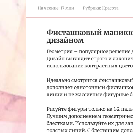
На чтение:
17 мин
Рубрика:
Красота
Фисташковый маникюр
дизайном
Геометрия – популярное решение 
Дизайн выглядит строго и лакони
использование контрастных цвет
Идеально смотрится фисташковый
дополняет однотонный фисташковы
линии и не массивные фигурные б
Рисуйте фигуры только на 1-2 паль
Лучшим дополнением геометрическ
блестками. Используйте их для за
толстых линий. С блестящим доп