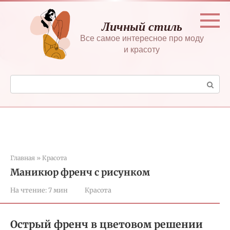
Перейти
к
Личный стиль
контенту
Все самое интересное про моду
и красоту
Поиск:
Главная
»
Красота
Маникюр френч с рисунком
На чтение:
7 мин
Красота
Острый френч в цветовом решении