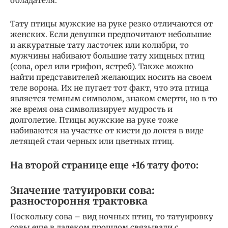
обладателя.
Тату птицы мужские на руке резко отличаются от
женских. Если девушки предпочитают небольшие
и аккуратные тату ласточек или колибри, то
мужчины набивают большие тату хищных птиц
(сова, орел или грифон, ястреб). Также можно
найти представителей желающих носить на своем
теле ворона. Их не пугает тот факт, что эта птица
является темным символом, знаком смерти, но в то
же время она символизирует мудрость и
долголетие. Птицы мужские на руке тоже
набиваются на участке от кисти до локтя в виде
летящей стаи черных или цветных птиц.
На второй странице еще +16 тату фото:
Значение татуировки сова:
разностороння трактовка
Поскольку сова – вид ночных птиц, то татуировку
совы еще в далеком прошлом связывали с