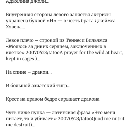
Аджелина Джоли…
Внутренняя сторона левого запястья актрисы
украшена буквой «H» — в честь брата Джеймса
Хэвена…
Левое плечо – строкой из Теннеси Вильямса
«Молюсь за диких сердцем, заключенных в
клетке» 20070523/tatooA prayer for the wild at heart,
kept in cages )…
На спине – дракон…
И большой азиатский тигр…
Крест на правом бедре скрывает дракона.
Чуть ниже пупка — латинская фраза «Что меня
питает, то и убивает » 20070523/tatooQuod me nutrit
me destruit)…