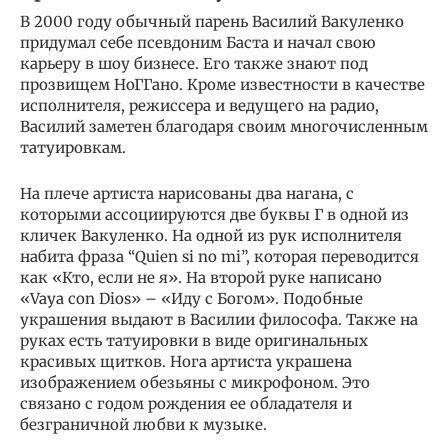
В 2000 году обычный парень Василий Вакуленко
придумал себе псевдоним Баста и начал свою
карьеру в шоу бизнесе. Его также знают под
прозвищем НоГГано. Кроме известности в качестве
исполнителя, режиссера и ведущего на радио,
Василий заметен благодаря своим многочисленным
татуировкам.
На плече артиста нарисованы два нагана, с
которыми ассоциируются две буквы Г в одной из
кличек Вакуленко. На одной из рук исполнителя
набита фраза “Quien si no mi”, которая переводится
как «Кто, если не я». На второй руке написано
«Vaya con Dios» – «Иду с Богом». Подобные
украшения выдают в Василии философа. Также на
руках есть татуировки в виде оригинальных
красивых щитков. Нога артиста украшена
изображением обезьяны с микрофоном. Это
связано с годом рождения ее обладателя и
безграничной любви к музыке.