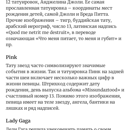
12 татуировок, Анджелина Джоли. Ее самая
прославленная татуировка – координаты мест
рождения детей, самой Джоли и Бреда Питта.
Прочие изображения – тигр, буддийская тату,
арабский иерогриф, число 13, латинская надпись
«Quod me netrit me destruit», в переводе
означающая «Что меня питает, то меня и губит» и
пр.
Pink
Тату звезд часто символизируют значимые
события в жизни. Так и татуировка Пинк на задней
части шеи включает несколько важных цифр в
жизни певицы. Штрихкод содержит дату
рождения, день выпуска альбома «Missundaztood» и
счастливый номер 13. Помимо этого изображения,
певица имеет на теле звезду, ангела, бантики на
ляшках и ряд надписей.
Lady Gaga
Леди Гага решила увековечить память о своем