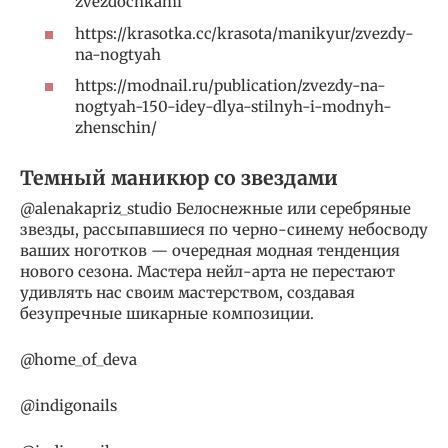
zvezdochkami
https://krasotka.cc/krasota/manikyur/zvezdy-
na-nogtyah
https://modnail.ru/publication/zvezdy-na-
nogtyah-150-idey-dlya-stilnyh-i-modnyh-
zhenschin/
Темный маникюр со звездами
@alenakapriz_studio Белоснежные или серебряные
звезды, рассыпавшиеся по черно-синему небосводу
ваших ноготков — очередная модная тенденция
нового сезона. Мастера нейл-арта не перестают
удивлять нас своим мастерством, создавая
безупречные шикарные композиции.
@home_of_deva
@indigonails