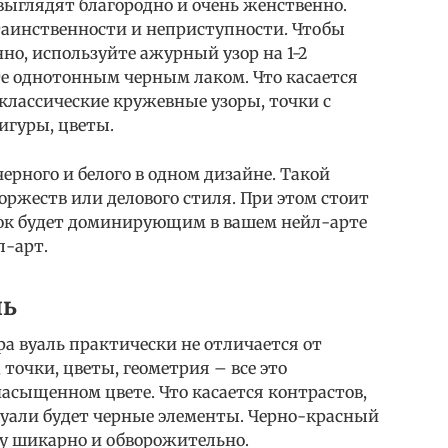
выглядят благородно и очень женственно.
таинственности и неприступности. Чтобы
но, используйте ажурный узор на 1-2
те однотонным черным лаком. Что касается
 классические кружевные узоры, точки с
игуры, цветы.
ерного и белого в одном дизайне. Такой
ржеств или делового стиля. При этом стоит
нок будет доминирующим в вашем нейл-арте
л-арт.
ль
а вуаль практически не отличается от
точки, цветы, геометрия – все это
асыщенном цвете. Что касается контрастов,
уали будет черные элементы. Черно-красный
 шикарно и обворожительно.