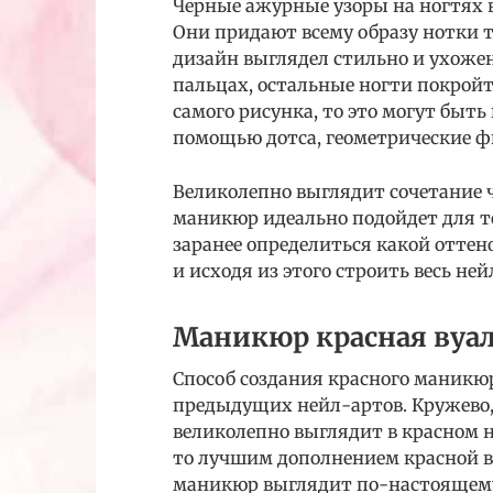
Черные ажурные узоры на ногтях 
Они придают всему образу нотки 
дизайн выглядел стильно и ухожен
пальцах, остальные ногти покрой
самого рисунка, то это могут быть
помощью дотса, геометрические ф
Великолепно выглядит сочетание ч
маникюр идеально подойдет для то
заранее определиться какой отте
и исходя из этого строить весь ней
Маникюр красная вуа
Способ создания красного маникюр
предыдущих нейл-артов. Кружево, 
великолепно выглядит в красном н
то лучшим дополнением красной в
маникюр выглядит по-настоящему