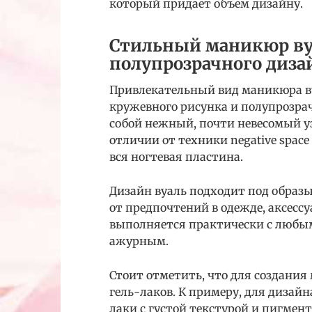
который придает объем дизайну.
Стильный маникюр ву
полупрозрачного диза
Привлекательный вид маникюра ву
кружевного рисунка и полупрозрач
собой нежный, почти невесомый уз
отличии от техники negative spac
вся ногтевая пластина.
Дизайн вуаль подходит под образ
от предпочтений в одежде, аксес
выполняется практически с любым
ажурным.
Стоит отметить, что для создания
гель-лаков. К примеру, для дизай
лаки с густой текстурой и пигмен