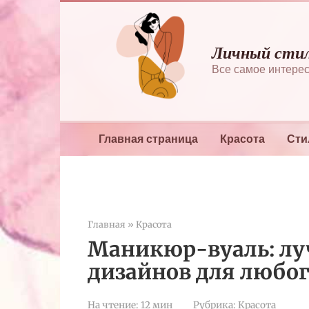
Перейти
к
контенту
Личный сти
Все самое интерес
Главная страница
Красота
Сти
Главная
»
Красота
Маникюр-вуаль: л
дизайнов для любог
На чтение:
12 мин
Рубрика:
Красота