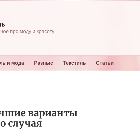
ль
ное про моду и красоту
ль и мода
Разные
Текстиль
Статьи
учшие варианты
о случая