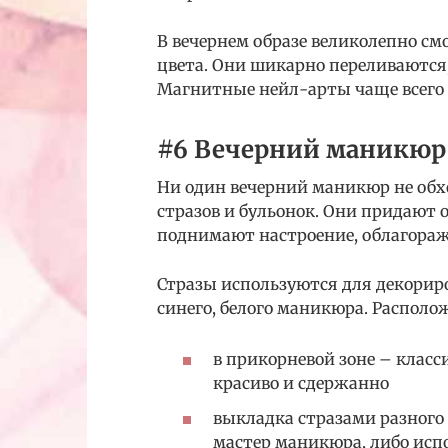
В вечернем образе великолепно с
цвета. Они шикарно переливаются,
Магнитные нейл-арты чаще всего 
#6 Вечерний маникюр 
Ни один вечерний маникюр не обх
стразов и бульонок. Они придают
поднимают настроение, облагораж
Стразы используются для декориро
синего, белого маникюра. Распол
в прикорневой зоне – класс
красиво и сдержанно
выкладка стразами разного
мастер маникюра, либо исп