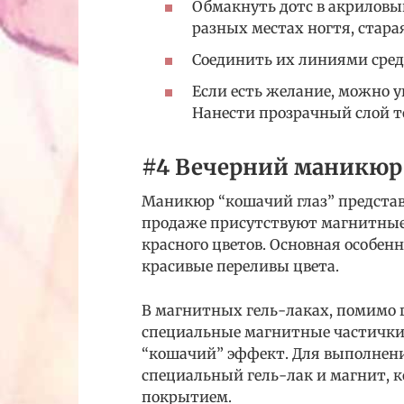
Обмакнуть дотс в акриловый
разных местах ногтя, стара
Соединить их линиями сред
Если есть желание, можно у
Нанести прозрачный слой то
#4 Вечерний маникюр 
Маникюр “кошачий глаз” предста
продаже присутствуют магнитные л
красного цветов. Основная особен
красивые переливы цвета.
В магнитных гель-лаках, помимо 
специальные магнитные частички
“кошачий” эффект. Для выполнени
специальный гель-лак и магнит, к
покрытием.