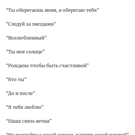
“Ты оберегаешь меня, я оберегаю тебя”
“Следуй за звездами”
“Возлюбленный”
“Ты мое солнце”
“Рождена чтобы быть счастливой”
“Кто ты”
“До и после”
“Я тебя люблю”
“Наша связь вечна”
“Не мечтайте о своей жизни, живите своей мечтой”