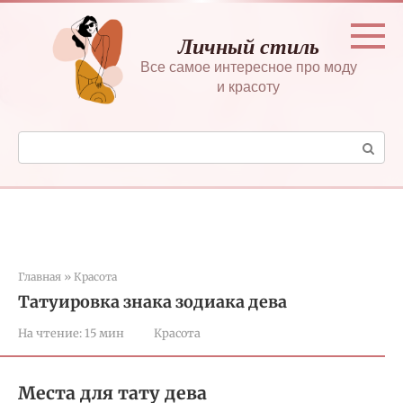
Перейти
к
Личный стиль
контенту
Все самое интересное про моду
и красоту
Поиск:
Главная
»
Красота
Татуировка знака зодиака дева
На чтение:
15 мин
Красота
Места для тату дева