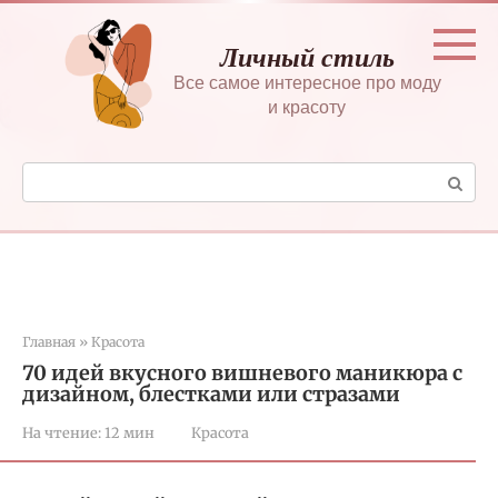
Перейти
к
Личный стиль
контенту
Все самое интересное про моду
и красоту
Поиск:
Главная
»
Красота
70 идей вкусного вишневого маникюра с
дизайном, блестками или стразами
На чтение:
12 мин
Красота