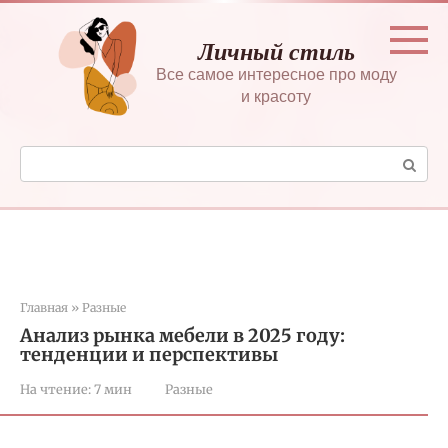
Перейти
к
Личный стиль
контенту
Все самое интересное про моду
и красоту
Поиск:
Главная
»
Разные
Анализ рынка мебели в 2025 году:
тенденции и перспективы
На чтение:
7 мин
Разные