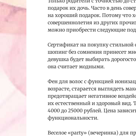
Только родители с точностью до ст
подарок их дочь. Часто в день сов
на хороший подарок. Потому что 
совершеннолетия из других прочих 
можно приобрести следующие под
Сертификат на покупку стильной 
шопинг без сомнения принесет мн
девушка будет выбирать дорогосто
она считает модными.
Фен для волос с функцией ионизац
возрасте, старается выглядеть ма
предотвращает негативное воздейс
их естественный и здоровый вид. 
4000 до 25000 рублей. Цена зависи
функциональности.
Веселое «party» (вечеринка) для 