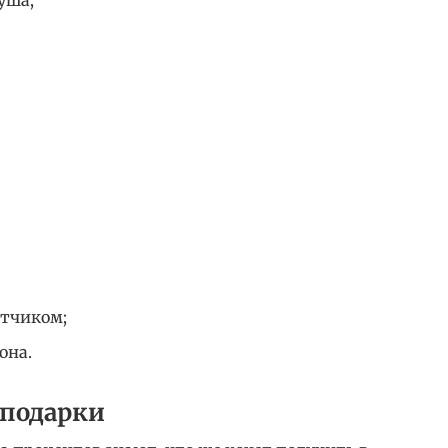
етчиком;
она.
 подарки