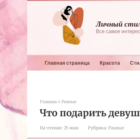
Перейти
к
контенту
Личный сти
Все самое интерес
Главная страница
Красота
Сти
Главная
»
Разные
Что подарить девушк
На чтение:
25 мин
Рубрика:
Разные