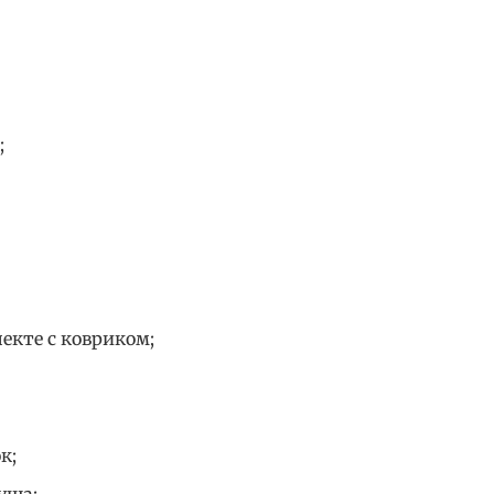
;
екте с ковриком;
к;
уша;