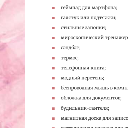
геймпад для мартфона;
галстук или подтяжки;
стильные запонки;
мироскопический тренажер
сэндбэг;
термос;
телефонная книга;
модный перстень;
беспроводная мышь в компл
обложка для документов;
будильник-гантеля;
магнитная доска для записо
светодиодная насадка для д