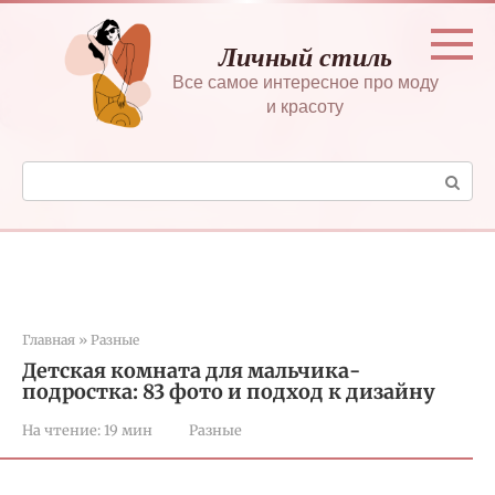
Перейти
к
Личный стиль
контенту
Все самое интересное про моду
и красоту
Поиск:
Главная
»
Разные
Детская комната для мальчика-
подростка: 83 фото и подход к дизайну
На чтение:
19 мин
Разные