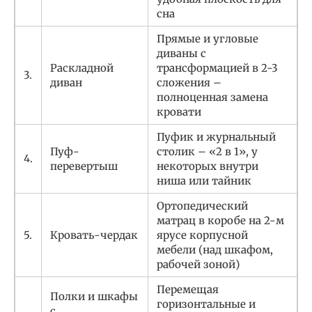
сна
Прямые и угловые
диваны с
Раскладной
трансформацией в 2-3
3.
диван
сложения –
полноценная замена
кровати
Пуфик и журнальный
Пуф-
столик – «2 в 1», у
4.
перевертыш
некоторых внутри
ниша или тайник
Ортопедический
матрац в коробе на 2-м
5.
Кровать-чердак
ярусе корпусной
мебели (над шкафом,
рабочей зоной)
Перемещая
Полки и шкафы
горизонтальные и
с