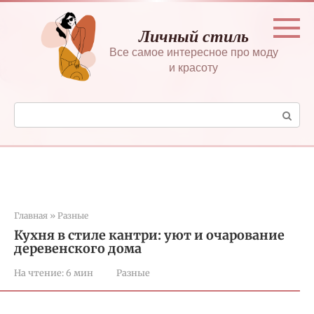
Перейти
к
Личный стиль
контенту
Все самое интересное про моду
и красоту
Поиск:
Главная
»
Разные
Кухня в стиле кантри: уют и очарование
деревенского дома
На чтение:
6 мин
Разные