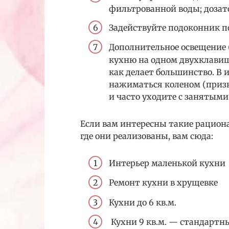
фильтрованной воды; дозато
Задействуйте подоконник п
Дополнительное освещение 
кухню на одном двухклавиш
как делает большинство. В 
нажиматься коленом (призн
и часто уходите с занятыми
Если вам интересны такие рацио
где они реализованы, вам сюда:
Интерьер маленькой кухни
Ремонт кухни в хрущевке
Кухни до 6 кв.м.
Кухни 9 кв.м. — стандартны