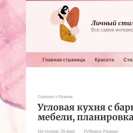
Перейти
к
контенту
Личный сти
Все самое интерес
Главная страница
Красота
Сти
Главная
»
Разные
Угловая кухня с бар
мебели, планировка
На чтение:
26 мин
Рубрика:
Разные