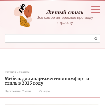
Перейти
к
Личный стиль
контенту
Все самое интересное про моду
и красоту
Поиск:
Главная
»
Разные
Мебель для апартаментов: комфорт и
стиль в 2025 году
На чтение:
7 мин
Разные