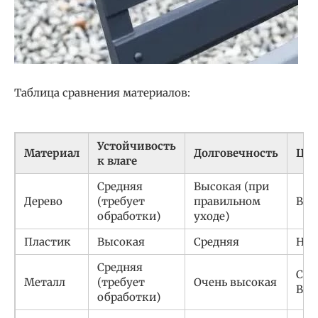
Таблица сравнения материалов:
Устойчивость
Материал
Долговечность
Цен
к влаге
Средняя
Высокая (при
Дерево
(требует
правильном
Выс
обработки)
уходе)
Пластик
Высокая
Средняя
Низ
Средняя
Сре
Металл
(требует
Очень высокая
Выс
обработки)