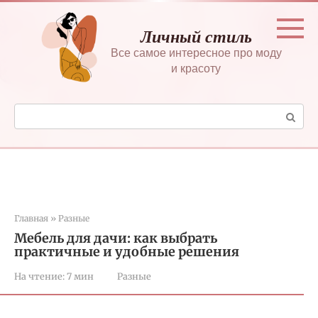
Перейти
к
Личный стиль
контенту
Все самое интересное про моду
и красоту
Поиск:
Главная
»
Разные
Мебель для дачи: как выбрать
практичные и удобные решения
На чтение:
7 мин
Разные