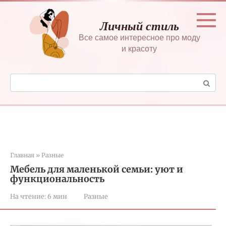
Перейти
к
Личный стиль
контенту
Все самое интересное про моду
и красоту
Поиск:
Главная
»
Разные
Мебель для маленькой семьи: уют и
функциональность
На чтение:
6 мин
Разные