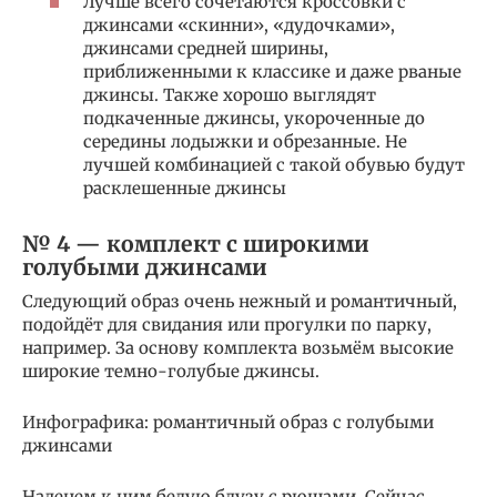
Лучше всего сочетаются кроссовки с
джинсами «скинни», «дудочками»,
джинсами средней ширины,
приближенными к классике и даже рваные
джинсы. Также хорошо выглядят
подкаченные джинсы, укороченные до
середины лодыжки и обрезанные. Не
лучшей комбинацией с такой обувью будут
расклешенные джинсы
№ 4 — комплект с широкими
голубыми джинсами
Следующий образ очень нежный и романтичный,
подойдёт для свидания или прогулки по парку,
например. За основу комплекта возьмём высокие
широкие темно-голубые джинсы.
Инфографика: романтичный образ с голубыми
джинсами
Наденем к ним белую блузу с рюшами. Сейчас