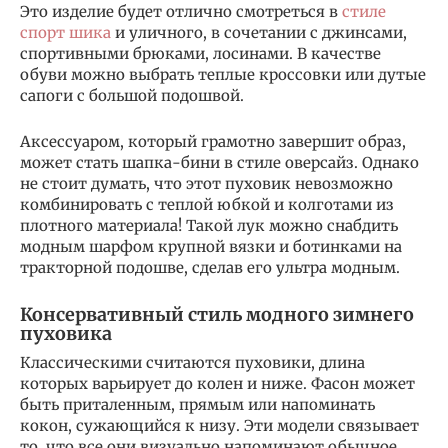
Это изделие будет отлично смотреться в
стиле
спорт шика
и уличного, в сочетании с джинсами,
спортивными брюками, лосинами. В качестве
обуви можно выбрать теплые кроссовки или дутые
сапоги с большой подошвой.
Аксессуаром, который грамотно завершит образ,
может стать шапка-бини в стиле оверсайз. Однако
не стоит думать, что этот пуховик невозможно
комбинировать с теплой юбкой и колготами из
плотного материала! Такой лук можно снабдить
модным шарфом крупной вязки и ботинками на
тракторной подошве, сделав его ультра модным.
Консервативный стиль модного зимнего
пуховика
Классическими считаются пуховики, длина
которых варьирует до колен и ниже. Фасон может
быть приталенным, прямым или напоминать
кокон, сужающийся к низу. Эти модели связывает
то, что все они визуально напоминают обычное