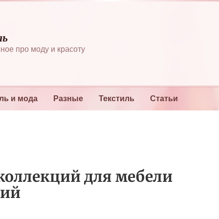
ль
ное про моду и красоту
ль и мода
Разные
Текстиль
Статьи
 коллекций для мебели
ний