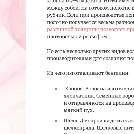
хлопка и 2% эластана. Нити имею
между собой. На готовом полотне 
рубчик. Если при производстве ис
полотно получается весьма разн
различной толщины позволяет пр
плотностью и рельефом.
Но есть несколько других видов в
производителями для создания по
Из чего изготавливают бенгалин:
Хлопок. Волокна изготавлив
хлопчатник. Семенные коро
и отправляются на производ
мягкий пух.
Шелк. Для производства та
шелкопряда. Шелковые нити