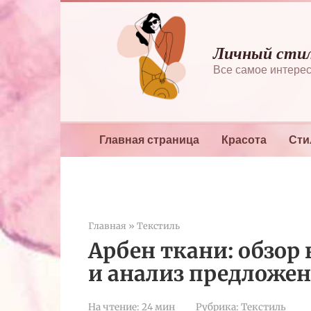
Перейти
к
контенту
Личный сти
Все самое интерес
Главная страница
Красота
Сти
Главная
»
Текстиль
Арбен ткани: обзор
и анализ предложе
На чтение:
24 мин
Рубрика:
Текстиль