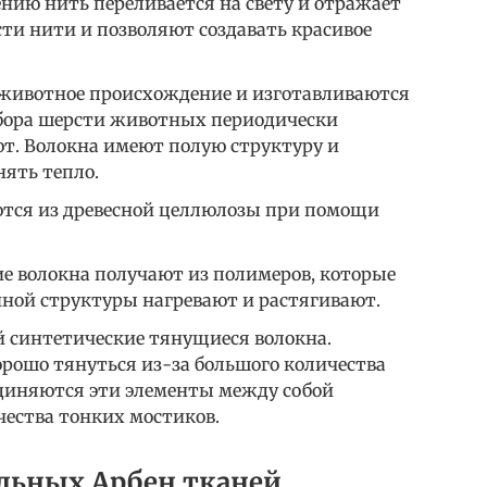
нию нить переливается на свету и отражает
сти нити и позволяют создавать красивое
 животное происхождение и изготавливаются
сбора шерсти животных периодически
т. Волокна имеют полую структуру и
нять тепло.
аются из древесной целлюлозы при помощи
ие волокна получают из полимеров, которые
нной структуры нагревают и растягивают.
й синтетические тянущиеся волокна.
орошо тянуться из-за большого количества
единяются эти элементы между собой
чества тонких мостиков.
льных Арбен тканей