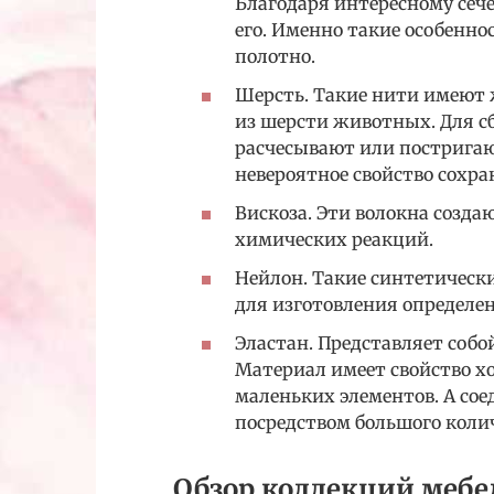
Благодаря интересному сече
его. Именно такие особенно
полотно.
Шерсть. Такие нити имеют
из шерсти животных. Для 
расчесывают или постригаю
невероятное свойство сохра
Вискоза. Эти волокна созд
химических реакций.
Нейлон. Такие синтетическ
для изготовления определе
Эластан. Представляет собо
Материал имеет свойство х
маленьких элементов. А со
посредством большого коли
Обзор коллекций мебе