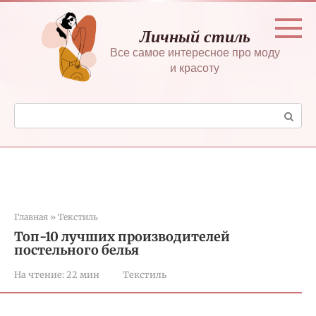
Перейти
к
Личный стиль
контенту
Все самое интересное про моду
и красоту
Поиск:
Главная
»
Текстиль
Топ-10 лучших производителей
постельного белья
На чтение:
22 мин
Текстиль