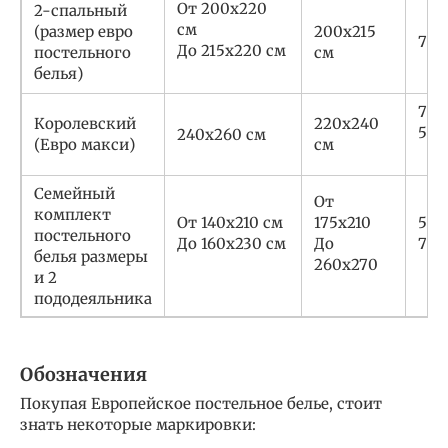
От 200х220
2-спальный
см
(размер евро
200х215
70х
До 215х220 см
постельного
см
белья)
70х
Королевский
220х240
50х
240х260 см
(Евро макси)
см
Семейный
От
комплект
От 140х210 см
175х210
50х
постельного
До 160х230 см
До
70х
белья размеры
260х270
и 2
пододеяльника
Обозначения
Покупая Европейское постельное белье, стоит
знать некоторые маркировки: