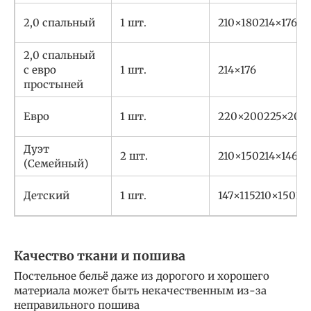
2,0 спальный
1 шт.
210×180214×1762
2,0 спальный
с евро
1 шт.
214×176
простыней
Евро
1 шт.
220×200225×205
Дуэт
2 шт.
210×150214×146
(Семейный)
Детский
1 шт.
147×115210×15021
Качество ткани и пошива
Постельное бельё даже из дорогого и хорошего
материала может быть некачественным из-за
неправильного пошива