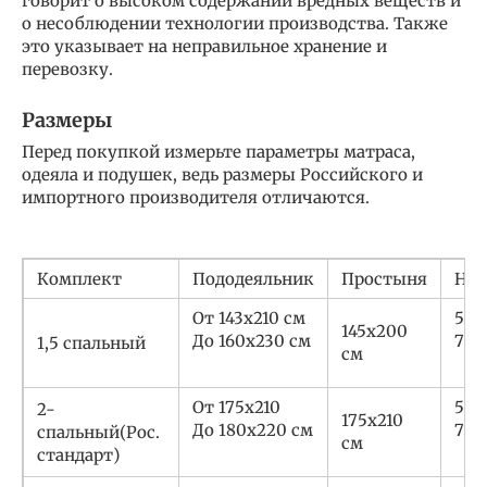
говорит о высоком содержании вредных веществ и
о несоблюдении технологии производства. Также
это указывает на неправильное хранение и
перевозку.
Размеры
Перед покупкой измерьте параметры матраса,
одеяла и подушек, ведь размеры Российского и
импортного производителя отличаются.
Комплект
Пододеяльник
Простыня
Нав
От 143х210 см
50х
145х200
До 160х230 см
70х
1,5 спальный
см
От 175х210
50х
2-
175х210
До 180х220 см
70х
спальный(Рос.
см
стандарт)