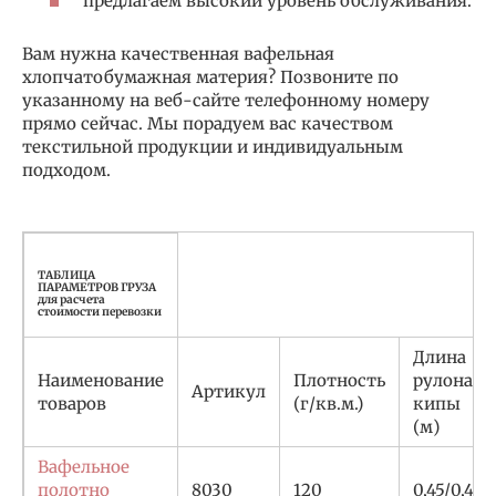
предлагаем высокий уровень обслуживания.
Вам нужна качественная вафельная
хлопчатобумажная материя? Позвоните по
указанному на веб-сайте телефонному номеру
прямо сейчас. Мы порадуем вас качеством
текстильной продукции и индивидуальным
подходом.
ТАБЛИЦА
ПАРАМЕТРОВ ГРУЗA
для расчета
стоимости перевозки
Длина
Наименование
Плотность
рулона/
Артикул
товаров
(г/кв.м.)
кипы
(м)
Вафельное
полотно
8030
120
0,45/0,45