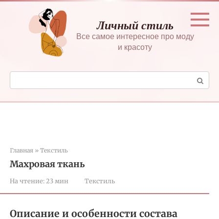
Перейти
к
Личный стиль
контенту
Все самое интересное про моду
и красоту
Поиск:
Главная
»
Текстиль
Махровая ткань
На чтение:
23 мин
Текстиль
Описание и особенности состава