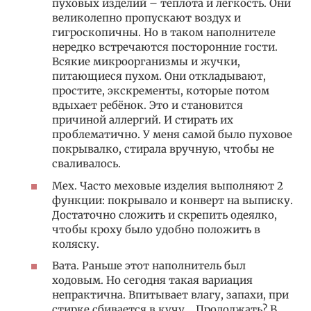
пуховых изделий – теплота и лёгкость. Они
великолепно пропускают воздух и
гигроскопичны. Но в таком наполнителе
нередко встречаются посторонние гости.
Всякие микроорганизмы и жучки,
питающиеся пухом. Они откладывают,
простите, экскременты, которые потом
вдыхает ребёнок. Это и становится
причиной аллергий. И стирать их
проблематично. У меня самой было пуховое
покрывалко, стирала вручную, чтобы не
сваливалось.
Мех. Часто меховые изделия выполняют 2
функции: покрывало и конверт на выписку.
Достаточно сложить и скрепить одеялко,
чтобы кроху было удобно положить в
коляску.
Вата. Раньше этот наполнитель был
ходовым. Но сегодня такая вариация
непрактична. Впитывает влагу, запахи, при
стирке сбивается в кучу… Продолжать? В