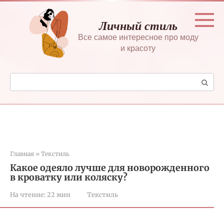
Перейти
к
Личный стиль
контенту
Все самое интересное про моду
и красоту
Поиск:
Главная
»
Текстиль
Какое одеяло лучше для новорожденного
в кроватку или коляску?
На чтение:
22 мин
Текстиль