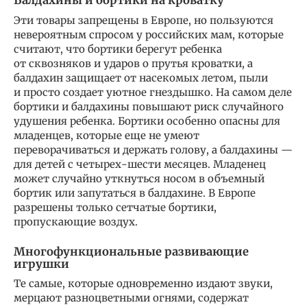
Балдахины и бортики на кроватку
Эти товары запрещены в Европе, но пользуются
невероятным спросом у российских мам, которые
считают, что бортики берегут ребенка
от сквозняков и ударов о прутья кроватки, а
балдахин защищает от насекомых летом, пыли
и просто создает уютное гнездышко. На самом деле
бортики и балдахины повышают риск случайного
удушения ребенка. Бортики особенно опасны для
младенцев, которые еще не умеют
переворачиваться и держать голову, а балдахины —
для детей с четырех-шести месяцев. Младенец
может случайно уткнуться носом в объемный
бортик или запутаться в балдахине. В Европе
разрешены только сетчатые бортики,
пропускающие воздух.
Многофункциональные развивающие
игрушки
Те самые, которые одновременно издают звуки,
мерцают разноцветными огнями, содержат