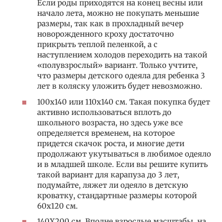
Если роды приходятся на конец весны или
начало лета, можно не покупать меньшие
размеры, так как в прохладный вечер
новорожденного кроху достаточно
прикрыть теплой пеленкой, а с
наступлением холодов переходить на такой
«полувзрослый» вариант. Только учтите,
что размеры детского одеяла для ребенка 3
лет в коляску уложить будет невозможно.
100х140 или 110х140 см. Такая покупка будет
активно использоваться вплоть до
школьного возраста, но здесь уже все
определяется временем, на которое
придется скачок роста, и многие дети
продолжают укутываться в любимое одеяло
и в младшей школе. Если вы решите купить
такой вариант для карапуза до 3 лет,
подумайте, ляжет ли одеяло в детскую
кроватку, стандартные размеры которой
60х120 см.
140Х200 см. Вполне взрослые масштабы, на