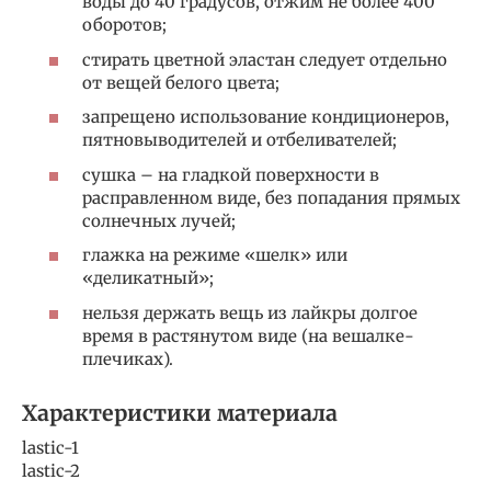
воды до 40 градусов, отжим не более 400
оборотов;
стирать цветной эластан следует отдельно
от вещей белого цвета;
запрещено использование кондиционеров,
пятновыводителей и отбеливателей;
сушка – на гладкой поверхности в
расправленном виде, без попадания прямых
солнечных лучей;
глажка на режиме «шелк» или
«деликатный»;
нельзя держать вещь из лайкры долгое
время в растянутом виде (на вешалке-
плечиках).
Характеристики материала
lastic-1
lastic-2