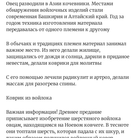
Овец разводили в Азии кочевники. Местами
обнаружения войлочных изделий стали
современная Башкирия и Алтайский край. Год за
годом техника изготовления материала
передавалась от одного племени к другому
В обычаях и традициях племен материал занимал
важное место. Из него делали жилище,
защищались от дождя и солнца, дарили в приданое
невестам, делали коврики для молитвы
С его помощью лечили радикулит и артроз, делали
массаж для разогрева спины.
Коврик из войлока
Важная информация! Древнее предание
приписывает изобретение шерстяного войлока
овцам, находящимся на Ноевом ковчеге. В тесноте
они топтали шерсть, которая падала с их шкур, и
таким образом получился войлочный ковер.