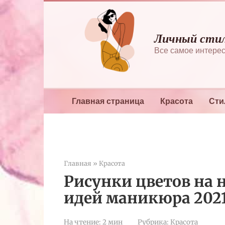
Перейти
к
контенту
Личный сти
Все самое интерес
Главная страница
Красота
Сти
Главная
»
Красота
Рисунки цветов на 
идей маникюра 2021
На чтение:
2 мин
Рубрика:
Красота