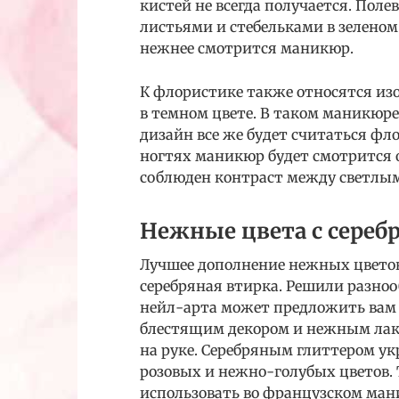
кистей не всегда получается. Пол
листьями и стебельками в зеленом
нежнее смотрится маникюр.
К флористике также относятся из
в темном цвете. В таком маникюре
дизайн все же будет считаться фл
ногтях маникюр будет смотрится о
соблюден контраст между светлы
Нежные цвета с сереб
Лучшее дополнение нежных цветов 
серебряная втирка. Решили разно
нейл-арта может предложить вам 
блестящим декором и нежным лако
на руке. Серебряным глиттером у
розовых и нежно-голубых цветов. 
использовать во французском ман