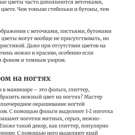
евые цветы часто дополняются веточками,
 цвете. Чем тоньше стебельки и бутоны, тем
ображения с веточками, листьями, бутонами
 цветы могут вообще не присутствовать, но
ористикой. Даже при отсутствии цветов на
чень нежно и красиво, особенно если
м фоном и темным узором.
ром на ногтях
в маникюре – это фольга, глиттер,
образить нежный цвет на ногтях? Мастер
поочередное окрашивание ногтей
м. С помощью фольги выделяют 1-2 ноготка
крашают ноготки мятных, серых, нежно-
Также такой декор, как глиттер, популярно
икюре. С помощью него выделяют край