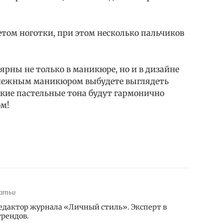
ом ноготки, при этом несколько пальчиков
рны не только в маникюре, но и в дизайне
С нежным маникюром выбудете выглядеть
гкие пастельные тона будут гармонично
ом!
татьи
едактор журнала «Личный стиль». Эксперт в
трендов.